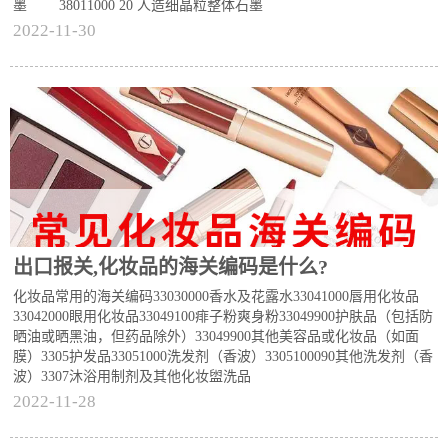
墨 38011000 20 人造细晶粒整体石墨
2022-11-30
出口报关,化妆品的海关编码是什么?
化妆品常用的海关编码33030000香水及花露水33041000唇用化妆品
33042000眼用化妆品33049100痱子粉爽身粉33049900护肤品（包括防
晒油或晒黑油，但药品除外）33049900其他美容品或化妆品（如面
膜）3305护发品33051000洗发剂（香波）3305100090其他洗发剂（香
波）3307沐浴用制剂及其他化妆盥洗品
2022-11-28